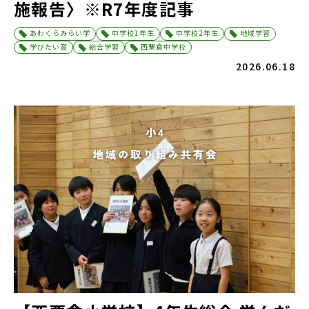
施報告〉※R7年度記事
あわくらみらい学
中学校1年生
中学校2年生
地域学習
学びたい賞
総合学習
西粟倉中学校
2026.06.18