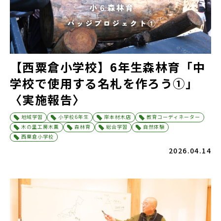
【西粟倉小学校】6年生森林育「中
学校で使用する名札を作ろう①」
〈実施報告〉
地域学習
小学校6年生
岸本材木店
教育コーディネーター
木の里工房木薫
森林育
総合学習
自然体験
西粟倉小学校
2026.04.14