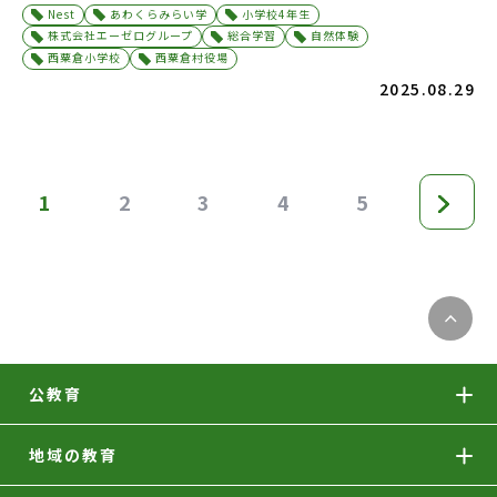
Nest
あわくらみらい学
小学校4年生
株式会社エーゼログループ
総合学習
自然体験
西粟倉小学校
西粟倉村役場
2025.08.29
1
2
3
4
5
公教育
地域の教育