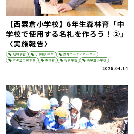
【西粟倉小学校】6年生森林育「中
学校で使用する名札を作ろう！②」
〈実施報告〉
地域学習
小学校6年生
教育コーディネーター
木の里工房木薫
森林育
総合学習
西粟倉小学校
2026.04.14