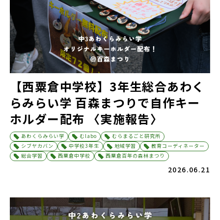
【西粟倉中学校】3年生総合あわく
らみらい学 百森まつりで自作キー
ホルダー配布 〈実施報告〉
あわくらみらい学
むlabo
むらまるごと研究所
シブヤカバン
中学校3年生
地域学習
教育コーディネーター
総合学習
西粟倉中学校
西粟倉百年の森林まつり
2026.06.21