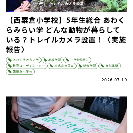
【西粟倉小学校】5年生総合 あわく
らみらい学 どんな動物が暮らして
いる？トレイルカメラ設置！〈実施
報告〉
あわくらみらい学
地域学習
小学校5年生
教育コーディネーター
株式会社百森
総合学習
自然体験
西粟倉小学校
2026.07.19