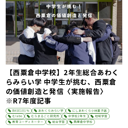
【西粟倉中学校】2年生総合あわく
らみらい学 中学生が挑む、西粟倉
の価値創造と発信〈実施報告〉
※R7年度記事
BASE101％
あわくらみらい学
にしあわくら小林菓子店
むlabo
むらまるごと研究所
中学校2年生
地域学習
教育コーディネーター
総合学習
西粟倉中学校