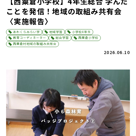
【西粟倉小学校】4年生総合 学んだ
ことを発信！地域の取組み共有会
〈実施報告〉
あわくらみらい学
地域学習
小学校4年生
教育コーディネーター
総合学習
西粟倉小学校
西粟倉村地域の取組み共有会
2026.06.10