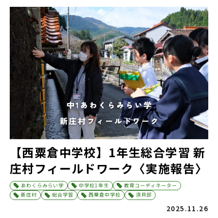
【西粟倉中学校】1年生総合学習 新
庄村フィールドワーク〈実施報告〉
あわくらみらい学
中学校1年生
教育コーディネーター
新庄村
総合学習
西粟倉中学校
須貝邸
2025.11.26