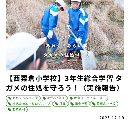
【西粟倉小学校】3年生総合学習 タ
ガメの住処を守ろう！〈実施報告〉
あわくらみらい学
小学校3年生
教育コーディネーター
株式会社エーゼログループ
移住
総合学習
西粟倉小学校
西粟倉村
2025.12.19