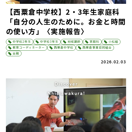
【西粟倉中学校】2・3年生家庭科
「自分の人生のために。お金と時間
の使い方」〈実施報告〉
中学校2年生
中学校3年生
地域講師
家庭科
小松組
教育コーディネーター
西粟倉中学校
西粟倉事業協同組合
金融
2026.02.03