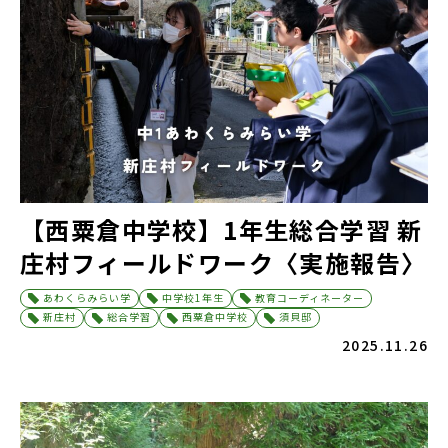
【西粟倉中学校】1年生総合学習 新
庄村フィールドワーク〈実施報告〉
あわくらみらい学
中学校1年生
教育コーディネーター
新庄村
総合学習
西粟倉中学校
須貝邸
2025.11.26