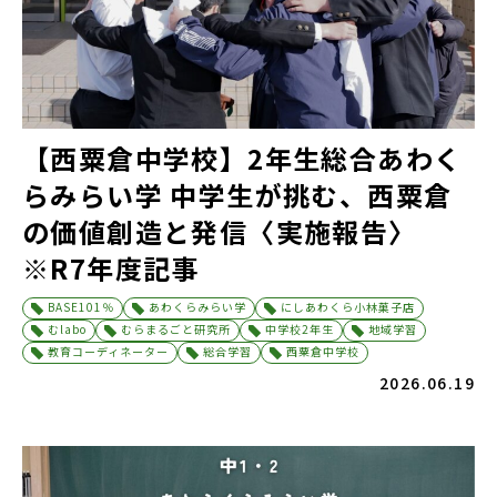
【西粟倉中学校】2年生総合あわく
らみらい学 中学生が挑む、西粟倉
の価値創造と発信〈実施報告〉
※R7年度記事
BASE101％
あわくらみらい学
にしあわくら小林菓子店
むlabo
むらまるごと研究所
中学校2年生
地域学習
教育コーディネーター
総合学習
西粟倉中学校
2026.06.19