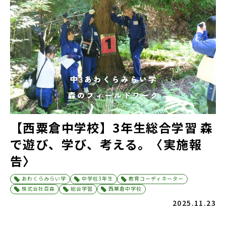
【西粟倉中学校】3年生総合学習 森
で遊び、学び、考える。〈実施報
告〉
あわくらみらい学
中学校3年生
教育コーディネーター
株式会社百森
総合学習
西粟倉中学校
2025.11.23