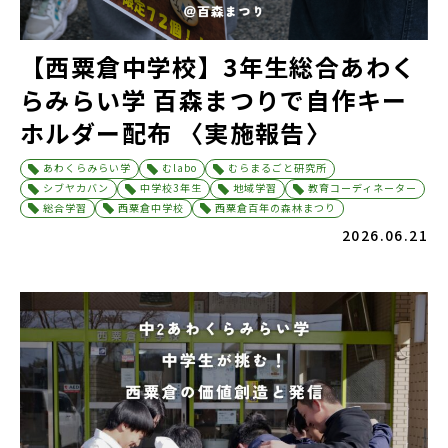
【西粟倉中学校】3年生総合あわく
らみらい学 百森まつりで自作キー
ホルダー配布 〈実施報告〉
あわくらみらい学
むlabo
むらまるごと研究所
シブヤカバン
中学校3年生
地域学習
教育コーディネーター
総合学習
西粟倉中学校
西粟倉百年の森林まつり
2026.06.21