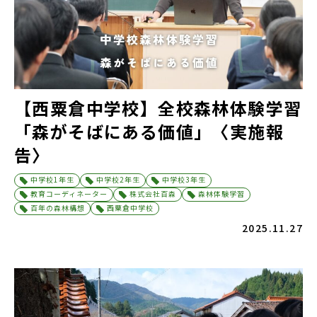
【西粟倉中学校】全校森林体験学習
「森がそばにある価値」〈実施報
告〉
中学校1年生
中学校2年生
中学校3年生
教育コーディネーター
株式会社百森
森林体験学習
百年の森林構想
西粟倉中学校
2025.11.27